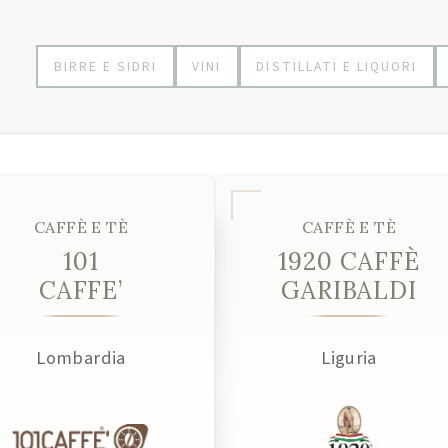
BIRRE E SIDRI
VINI
DISTILLATI E LIQUORI
CAFFÈ E TÈ
CAFFÈ E TÈ
101
1920 CAFFÈ
CAFFE’
GARIBALDI
Lombardia
Liguria