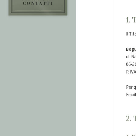
CONTATTI
1.
Il Ti
Bogu
ul. 
06-5
P. I
Per q
Email
2. 