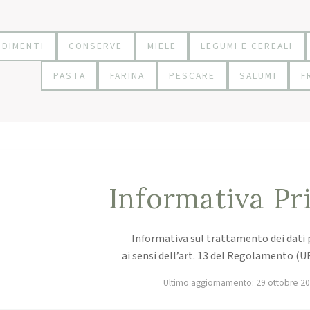
DIMENTI
CONSERVE
MIELE
LEGUMI E CEREALI
PASTA
FARINA
PESCARE
SALUMI
F
Informativa Pr
Informativa sul trattamento dei dati 
ai sensi dell’art. 13 del Regolamento (U
Ultimo aggiornamento: 29 ottobre 2