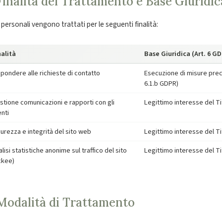
 Finalità del Trattamento e Base Giuridic
i personali vengono trattati per le seguenti finalità:
nalità
Base Giuridica (Art. 6 G
spondere alle richieste di contatto
Esecuzione di misure precon
6.1.b GDPR)
stione comunicazioni e rapporti con gli
Legittimo interesse del Tit
enti
curezza e integrità del sito web
Legittimo interesse del Tit
lisi statistiche anonime sul traffico del sito
Legittimo interesse del Tit
ckee)
 Modalità di Trattamento