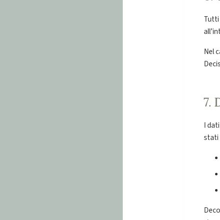
Tutti
all’i
Nel c
Deci
7.
I dat
stati
Decor