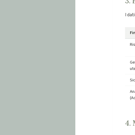
3.
I dat
Fi
Ri
Ge
ut
Si
Ana
(A
4.