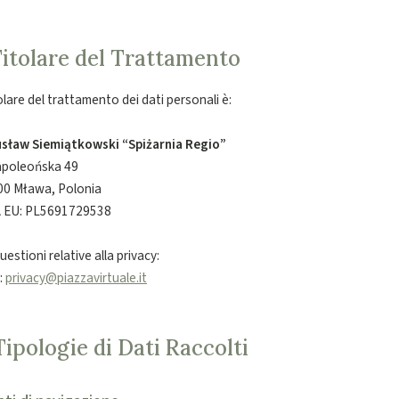
 Titolare del Trattamento
tolare del trattamento dei dati personali è:
sław Siemiątkowski “Spiżarnia Regio”
Napoleońska 49
00 Mława, Polonia
VA EU: PL5691729538
uestioni relative alla privacy:
:
privacy@piazzavirtuale.it
Tipologie di Dati Raccolti