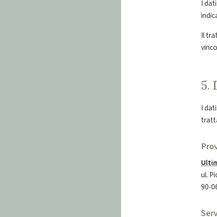
I dat
indic
Il tr
vinco
5. 
I dat
trat
Prov
Ultim
ul. 
90-0
Serv