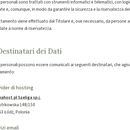
i personali sono trattati con strumenti informatici e telematici, con log
ate e, comunque, in modo da garantire la sicurezza e la riservatezza dei 
attamento viene effettuato dal Titolare e, ove necessario, da persone au
late a norme di riservatezza.
Destinatari dei Dati
i personali possono essere comunicati ai seguenti destinatari, che agisc
tamento:
ider di hosting
ahost.pl Szeliga sp.j.
Piotrkowska 148/150
63 Łódź, Polonia
izi email