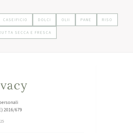
CASEIFICIO
DOLCI
OLII
PANE
RISO
RUTTA SECCA E FRESCA
ivacy
personali
E) 2016/679
025