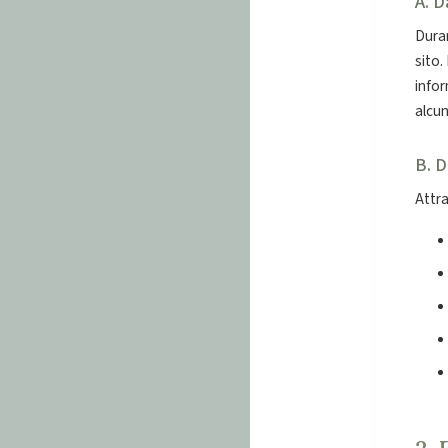
A. D
Duran
sito.
infor
alcun
B. D
Attra