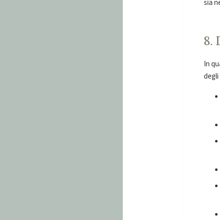
sia n
8. 
In qu
degli