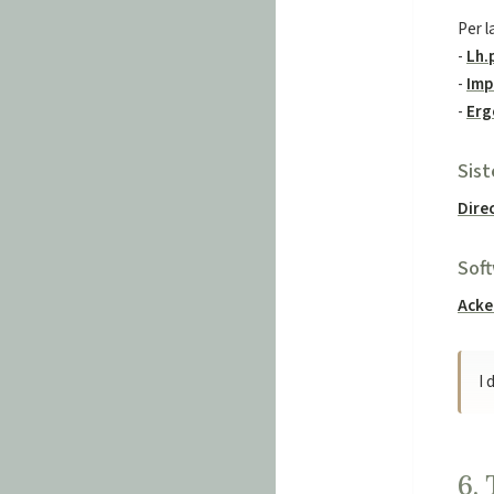
Per l
-
Lh.
-
Imp
-
Erg
Sist
Dire
Soft
Acke
I 
6.