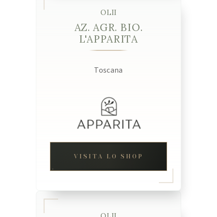
OLII
AZ. AGR. BIO.
L'APPARITA
Toscana
VISITA LO SHOP
OLII