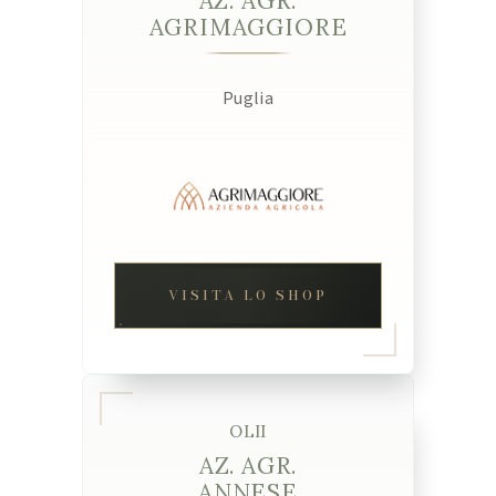
AZ. AGR.
AGRIMAGGIORE
Puglia
VISITA LO SHOP
OLII
AZ. AGR.
ANNESE