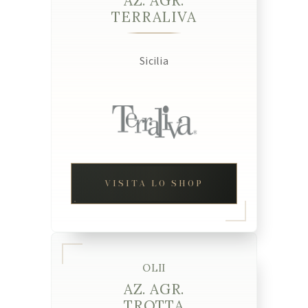
AZ. AGR.
TERRALIVA
Sicilia
VISITA LO SHOP
OLII
AZ. AGR.
TROTTA