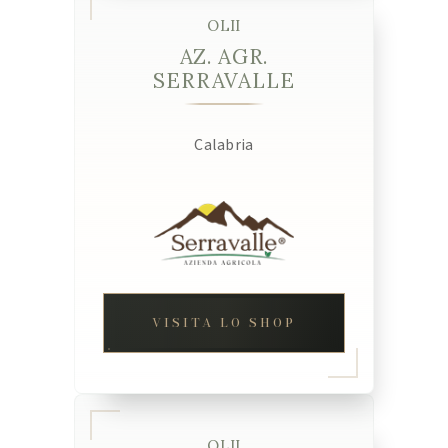
OLII
AZ. AGR.
SERRAVALLE
Calabria
VISITA LO SHOP
OLII