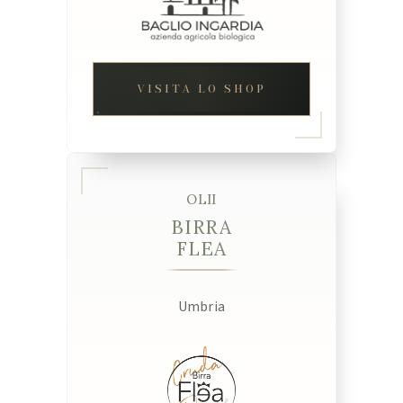
VISITA LO SHOP
OLII
BIRRA
FLEA
Umbria