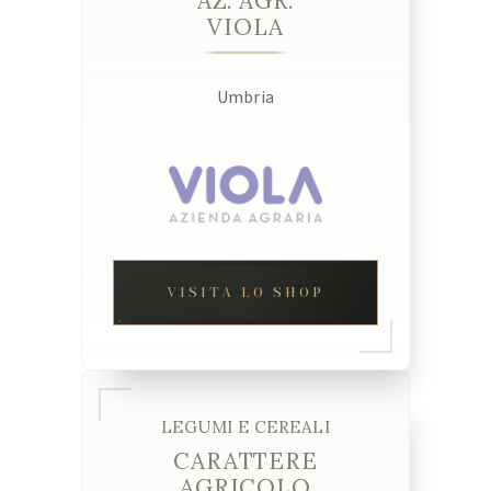
AZ. AGR.
VIOLA
Umbria
VISITA LO SHOP
LEGUMI E CEREALI
CARATTERE
AGRICOLO