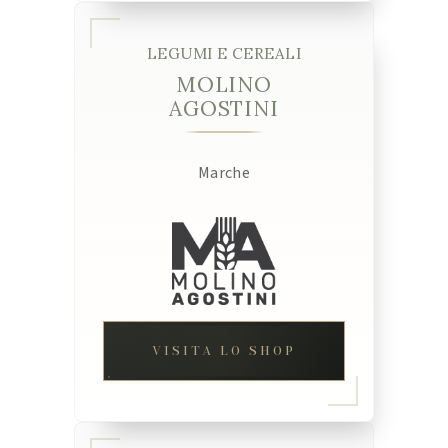
LEGUMI E CEREALI
MOLINO
AGOSTINI
Marche
VISITA LO SHOP