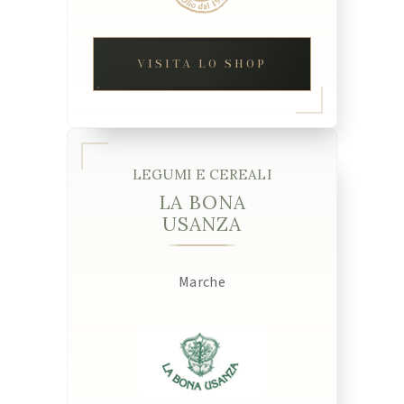
VISITA LO SHOP
LEGUMI E CEREALI
LA BONA
USANZA
Marche