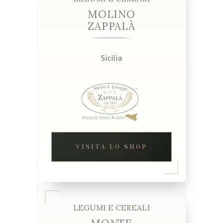
MOLINO
ZAPPALÀ
Sicilia
VISITA LO SHOP
LEGUMI E CEREALI