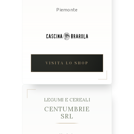
Piemonte
VISITA LO SHOP
LEGUMI E CEREALI
CENTUMBRIE
SRL