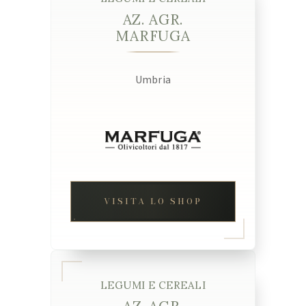
AZ. AGR.
MARFUGA
Umbria
VISITA LO SHOP
LEGUMI E CEREALI