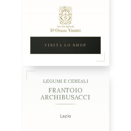
VISITA LO SHOP
LEGUMI E CEREALI
FRANTOIO
ARCHIBUSACCI
Lazio