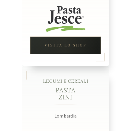
VISITA LO SHOP
LEGUMI E CEREALI
PASTA
ZINI
Lombardia