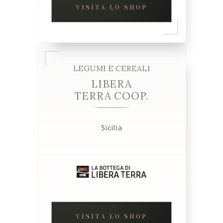
VISITA LO SHOP
LEGUMI E CEREALI
LIBERA
TERRA COOP.
Sicilia
VISITA LO SHOP