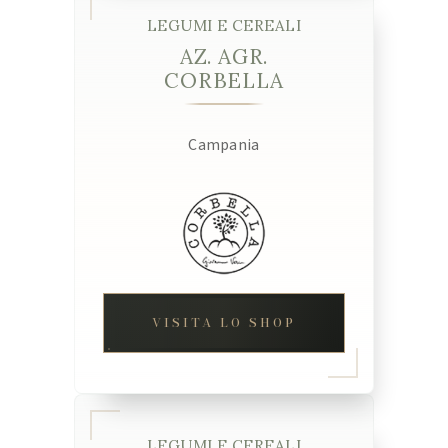
LEGUMI E CEREALI
AZ. AGR.
CORBELLA
Campania
VISITA LO SHOP
LEGUMI E CEREALI