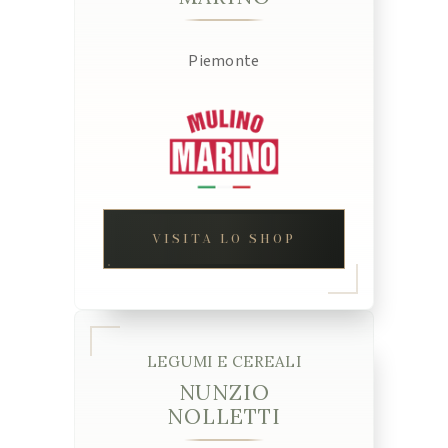
Piemonte
VISITA LO SHOP
LEGUMI E CEREALI
NUNZIO
NOLLETTI