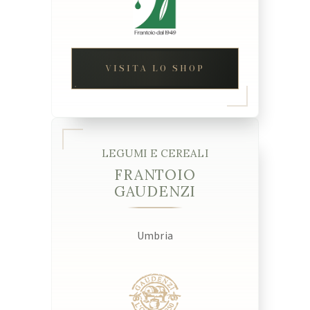
VISITA LO SHOP
LEGUMI E CEREALI
FRANTOIO
GAUDENZI
Umbria