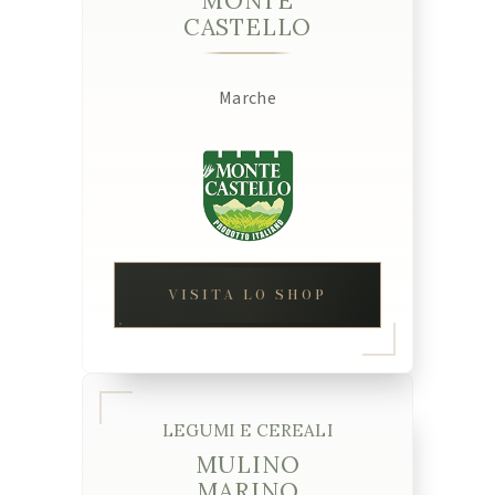
MONTE
CASTELLO
Marche
VISITA LO SHOP
LEGUMI E CEREALI
MULINO
MARINO