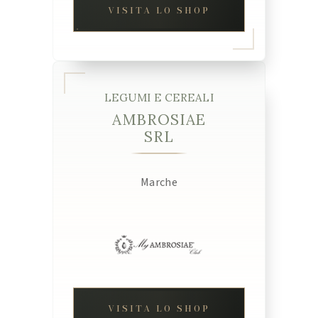
VISITA LO SHOP
LEGUMI E CEREALI
AMBROSIAE
SRL
Marche
VISITA LO SHOP