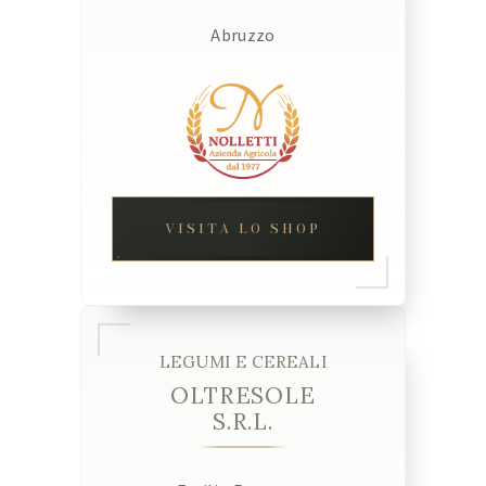
Abruzzo
VISITA LO SHOP
LEGUMI E CEREALI
OLTRESOLE
S.R.L.