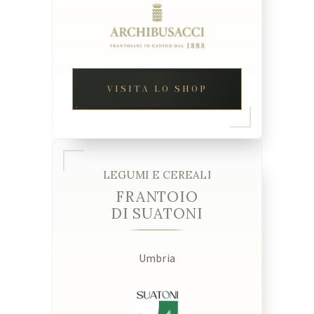
VISITA LO SHOP
LEGUMI E CEREALI
FRANTOIO
DI SUATONI
Umbria